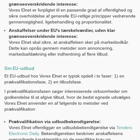
grænseoverskridende interesse:
Vores Elnet er forpligtet til en passende grad af offentlighed og
sikre overholdelse af generelle EU-retlige principper vedrørende
gennemsigtighed, ligebehandling og proportionalitet.
Anskaffelser under EU's tærskelværdier, uden klar
grænseoverskridende interesse:
Vores Elnet skal sikre, at anskaffelsen sker på markedsvilkår.
Dette kan opnås gennem metoder som annoncering,
markedsafdækning eller indhentning af flere tilbud.
Om EU-udbud
Et EU-udbud hos Vores Elnet er typisk opdelt i to faser: 1) en
prækvalifikationsfase, 2) en tilbudsfase.
I prækvalifikationsfasen søger interesserede virksomheder om
godkendelse til at afgive tilbud, hvor de bedst egnede udvælges.
Vores Elnet anvender en af følgende to metoder ved
prækvalifikation:
Prækvalifikation via udbudbekendtgørelse:
Vores Elnet offentliggør en udbudsbekendtgørelse via
Tenders
Electronic Daily
. Bekendtgørelsen beskriver anskaffelsens
overordnede karakteristika og de specifikke krav og