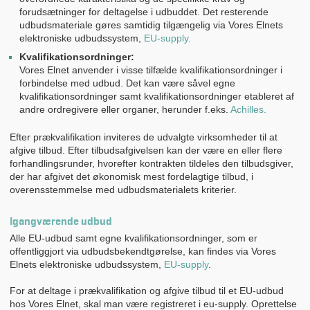
forudsætninger for deltagelse i udbuddet. Det resterende
udbudsmateriale gøres samtidig tilgængelig via Vores Elnets
elektroniske udbudssystem,
EU-supply
.
Kvalifikationsordninger:
Vores Elnet anvender i visse tilfælde kvalifikationsordninger i
forbindelse med udbud. Det kan være såvel egne
kvalifikationsordninger samt kvalifikationsordninger etableret af
andre ordregivere eller organer, herunder f.eks.
Achilles
.
Efter prækvalifikation inviteres de udvalgte virksomheder til at
afgive tilbud. Efter tilbudsafgivelsen kan der være en eller flere
forhandlingsrunder, hvorefter kontrakten tildeles den tilbudsgiver,
der har afgivet det økonomisk mest fordelagtige tilbud, i
overensstemmelse med udbudsmaterialets kriterier.
Igangværende udbud
Alle EU-udbud samt egne kvalifikationsordninger, som er
offentliggjort via udbudsbekendtgørelse, kan findes via Vores
Elnets elektroniske udbudssystem,
EU-supply
.
For at deltage i prækvalifikation og afgive tilbud til et EU-udbud
hos Vores Elnet, skal man være registreret i eu-supply. Oprettelse