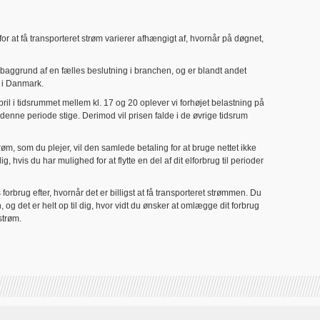
n for at få transporteret strøm varierer afhængigt af, hvornår på døgnet,
på baggrund af en fælles beslutning i branchen, og er blandt andet
 i Danmark.
april i tidsrummet mellem kl. 17 og 20 oplever vi forhøjet belastning på
 i denne periode stige. Derimod vil prisen falde i de øvrige tidsrum
øm, som du plejer, vil den samlede betaling for at bruge nettet ikke
, hvis du har mulighed for at flytte en del af dit elforbrug til perioder
orbrug efter, hvornår det er billigst at få transporteret strømmen. Du
en, og det er helt op til dig, hvor vidt du ønsker at omlægge dit forbrug
strøm.