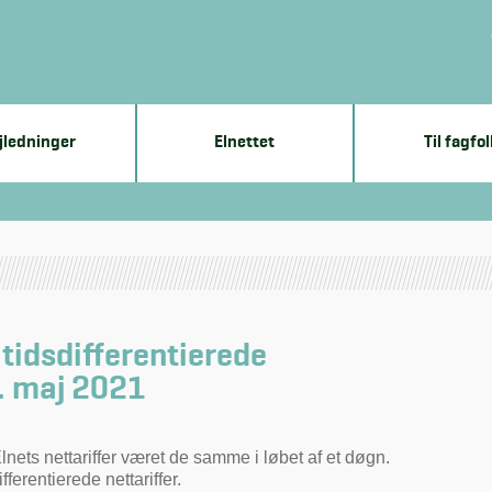
jledninger
Elnettet
Til fagfol
 tidsdifferentierede
1. maj 2021
lnets nettariffer været de samme i løbet af et døgn.
fferentierede nettariffer.