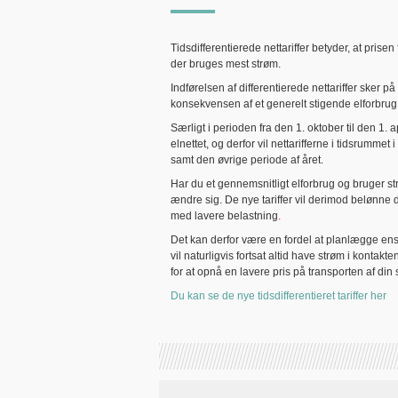
Tidsdifferentierede nettariffer betyder, at prise
der bruges mest strøm.
Indførelsen af differentierede nettariffer sker 
konsekvensen af et generelt stigende elforbrug
Særligt i perioden fra den 1. oktober til den 1. 
elnettet, og derfor vil nettarifferne i tidsrummet
samt den øvrige periode af året.
Har du et gennemsnitligt elforbrug og bruger str
ændre sig. De nye tariffer vil derimod belønne dig
med lavere belastning
.
Det kan derfor være en fordel at planlægge ens f
vil naturligvis fortsat altid have strøm i kontakt
for at opnå en lavere pris på transporten af din 
Du kan se de nye tidsdifferentieret tariffer her