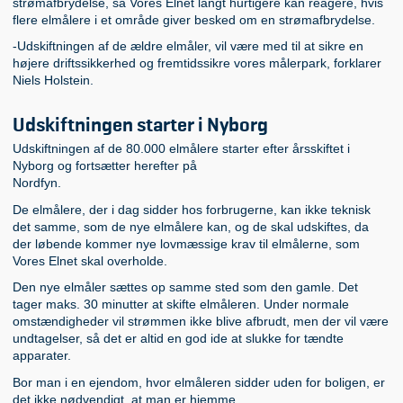
strømafbrydelse, så Vores Elnet langt hurtigere kan reagere, hvis
flere elmålere i et område giver besked om en strømafbrydelse.
-Udskiftningen af de ældre elmåler, vil være med til at sikre en
højere driftssikkerhed og fremtidssikre vores målerpark, forklarer
Niels Holstein.
Udskiftningen starter i Nyborg
Udskiftningen af de 80.000 elmålere starter efter årsskiftet i
Nyborg og fortsætter herefter på
Nordfyn.
De elmålere, der i dag sidder hos forbrugerne, kan ikke teknisk
det samme, som de nye elmålere kan, og de skal udskiftes, da
der løbende kommer nye lovmæssige krav til elmålerne, som
Vores Elnet skal overholde.
Den nye elmåler sættes op samme sted som den gamle. Det
tager maks. 30 minutter at skifte elmåleren. Under normale
omstændigheder vil strømmen ikke blive afbrudt, men der vil være
undtagelser, så det er altid en god ide at slukke for tændte
apparater.
Bor man i en ejendom, hvor elmåleren sidder uden for boligen, er
det ikke nødvendigt, at man er hjemme.