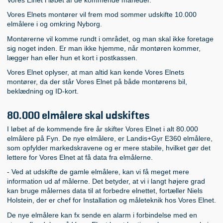
Vores Elnets montører vil frem mod sommer udskifte 10.000
elmålere i og omkring Nyborg.
Montørerne vil komme rundt i området, og man skal ikke foretage
sig noget inden. Er man ikke hjemme, når montøren kommer,
lægger han eller hun et kort i postkassen.
Vores Elnet oplyser, at man altid kan kende Vores Elnets
montører, da der står Vores Elnet på både montørens bil,
beklædning og ID-kort.
80.000 elmålere skal udskiftes
I løbet af de kommende fire år skifter Vores Elnet i alt 80.000
elmålere på Fyn. De nye elmålere, er Landis+Gyr E360 elmålere,
som opfylder markedskravene og er mere stabile, hvilket gør det
lettere for Vores Elnet at få data fra elmålerne.
- Ved at udskifte de gamle elmålere, kan vi få meget mere
information ud af målerne. Det betyder, at vi i langt højere grad
kan bruge målernes data til at forbedre elnettet, fortæller Niels
Holstein, der er chef for Installation og måleteknik hos Vores Elnet.
De nye elmålere kan fx sende en alarm i forbindelse med en